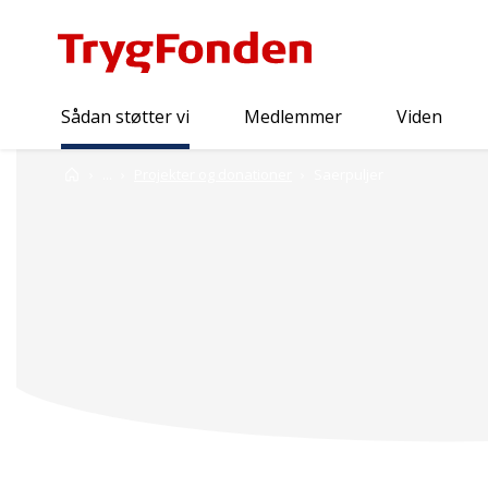
Sådan støtter vi
Medlemmer
Viden
Sådan støtter vi
Forside
...
Projekter og donationer
Saerpuljer