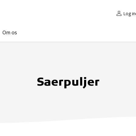
Log in
Om os
Saerpuljer