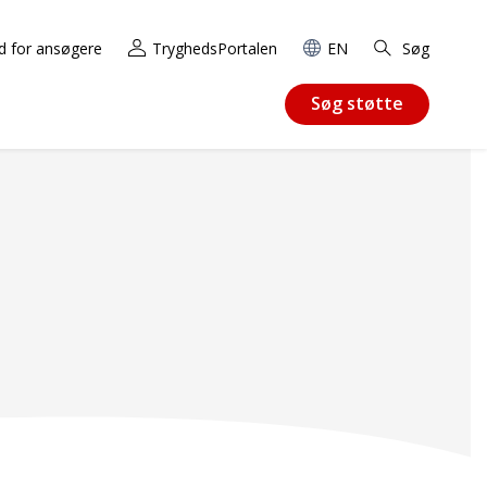
d for ansøgere
TryghedsPortalen
EN
Søg
Søg støtte