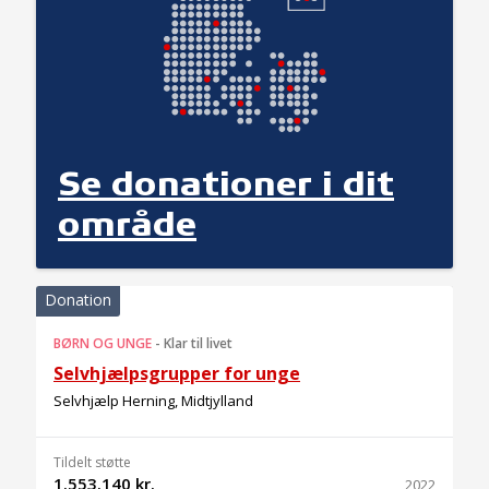
Se donationer i dit
område
Donation
BØRN OG UNGE
-
Klar til livet
Selvhjælpsgrupper for unge
Selvhjælp Herning, Midtjylland
Tildelt støtte
1.553.140 kr.
2022