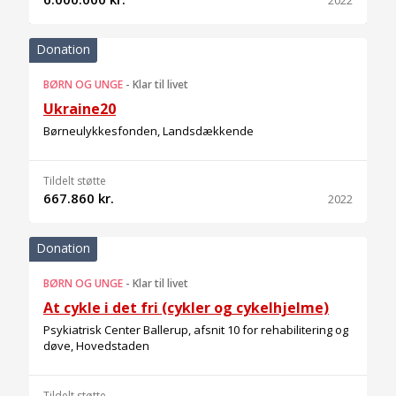
2022
Donation
BØRN OG UNGE
-
Klar til livet
Ukraine20
Børneulykkesfonden, Landsdækkende
Tildelt støtte
667.860 kr.
2022
Donation
BØRN OG UNGE
-
Klar til livet
At cykle i det fri (cykler og cykelhjelme)
Psykiatrisk Center Ballerup, afsnit 10 for rehabilitering og
døve, Hovedstaden
Tildelt støtte