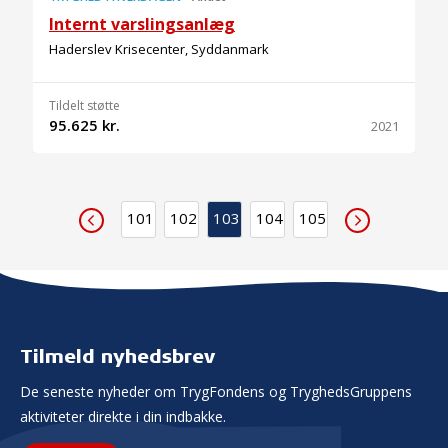
Internt varslingsanlæg
Haderslev Krisecenter, Syddanmark
Tildelt støtte
95.625 kr.
2021
101
102
103
104
105
Tilmeld nyhedsbrev
De seneste nyheder om TrygFondens og TryghedsGruppens
aktiviteter direkte i din indbakke.