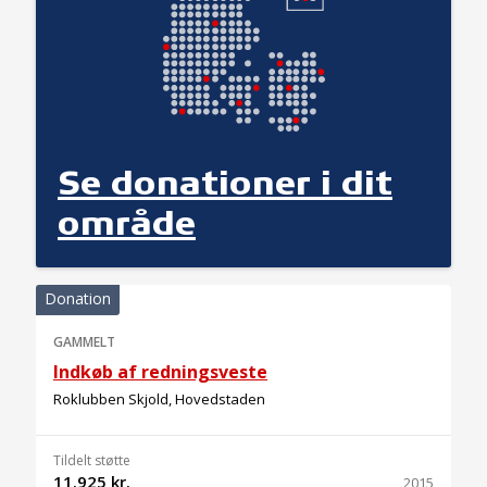
Se donationer i dit
område
Donation
GAMMELT
Indkøb af redningsveste
Roklubben Skjold, Hovedstaden
Tildelt støtte
11.925 kr.
2015