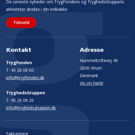
De seneste nyheder om TrygFondens og TryghedsGruppens
aktiviteter direkte i din indbakke.
Tilmeld
Kontakt
Adresse
Hummeltoftevej 49
TrygFonden
2830 Virum
T:
45 26 08 00
Denmark
info@trygfonden.dk
Vis vej hertil
TryghedsGruppen
T:
45 26 08 26
info@tryghedsgruppen.dk
Fakturering