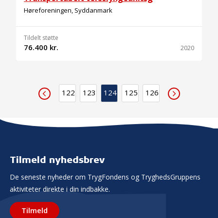
Høreforeningen, Syddanmark
Tildelt støtte
76.400 kr.
2020
122
123
124
125
126
Tilmeld nyhedsbrev
De seneste nyheder om TrygFondens og TryghedsGruppens
aktiviteter direkte i din indbakke.
Tilmeld