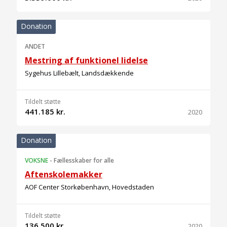
Donation
ANDET
Mestring af funktionel lidelse
Sygehus Lillebælt, Landsdækkende
Tildelt støtte
441.185 kr.
2020
Donation
VOKSNE
-
Fællesskaber for alle
Aftenskolemakker
AOF Center Storkøbenhavn, Hovedstaden
Tildelt støtte
136.500 kr.
2020