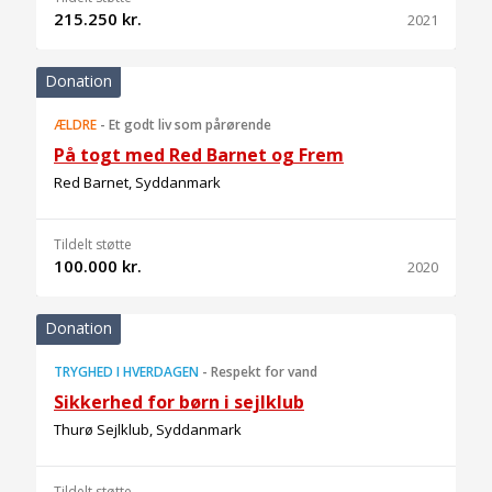
215.250 kr.
2021
Donation
ÆLDRE
-
Et godt liv som pårørende
På togt med Red Barnet og Frem
Red Barnet, Syddanmark
Tildelt støtte
100.000 kr.
2020
Donation
TRYGHED I HVERDAGEN
-
Respekt for vand
Sikkerhed for børn i sejlklub
Thurø Sejlklub, Syddanmark
Tildelt støtte