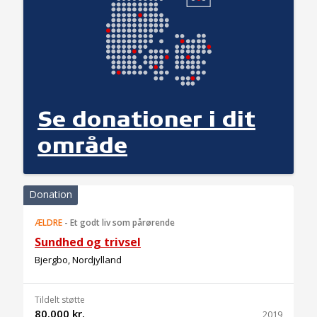
Se donationer i dit
område
Donation
ÆLDRE
-
Et godt liv som pårørende
Sundhed og trivsel
Bjergbo, Nordjylland
Tildelt støtte
80.000 kr.
2019