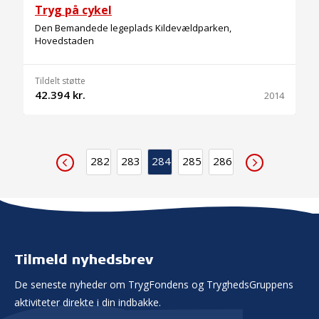
Tryg på cykel
Den Bemandede legeplads Kildevældparken,
Hovedstaden
Tildelt støtte
42.394 kr.
2014
282
283
284
285
286
Tilmeld nyhedsbrev
De seneste nyheder om TrygFondens og TryghedsGruppens
aktiviteter direkte i din indbakke.