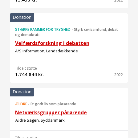
2022
Donation
STÆRKE RAMMER FOR TRYGHED
-
Styrk civilsamfund, debat
og demokrati
Velfærdsforskning i debatten
A/S Information, Landsdækkende
Tildelt støtte
1.744.844 kr.
2022
Donation
ÆLDRE
-
Et godt liv som pårørende
Netværksgrupper pårørende
Ældre Sagen, Syddanmark
Tildelt støtte