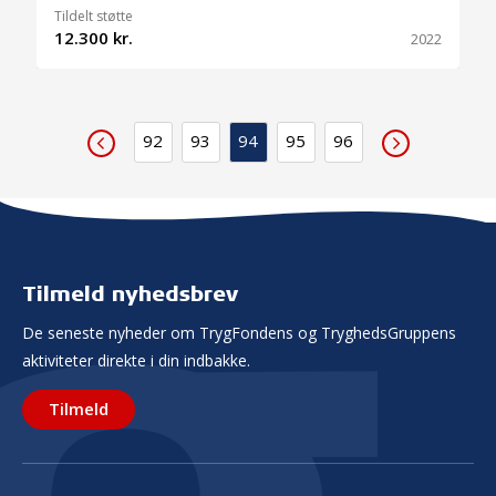
Tildelt støtte
12.300 kr.
2022
92
93
94
95
96
Tilmeld nyhedsbrev
De seneste nyheder om TrygFondens og TryghedsGruppens
aktiviteter direkte i din indbakke.
Tilmeld