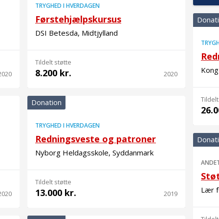
TRYGHED I HVERDAGEN
Førstehjælpskursus
Donat
DSI Betesda, Midtjylland
TRYGH
Red
Tildelt støtte
Kong
8.200 kr.
2020
2020
Tildelt
Donation
26.0
TRYGHED I HVERDAGEN
Redningsveste og patroner
Donat
Nyborg Heldagsskole, Syddanmark
ANDE
Støt
Tildelt støtte
Lær 
13.000 kr.
2020
2019