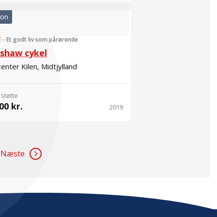
ion
E
-
Et godt liv som pårørende
kshaw cykel
enter Kilen, Midtjylland
 støtte
00 kr.
2019
Næste