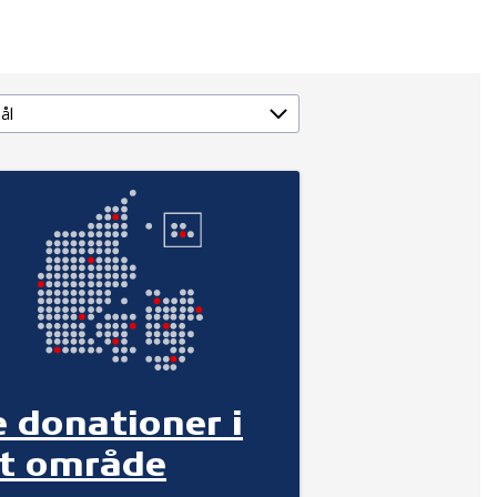
e donationer i
it område