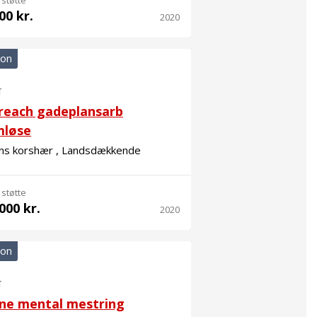
 støtte
00 kr.
2020
ion
T
reach gadeplansarb
mløse
ens korshær , Landsdækkende
 støtte
000 kr.
2020
ion
T
ine mental mestring