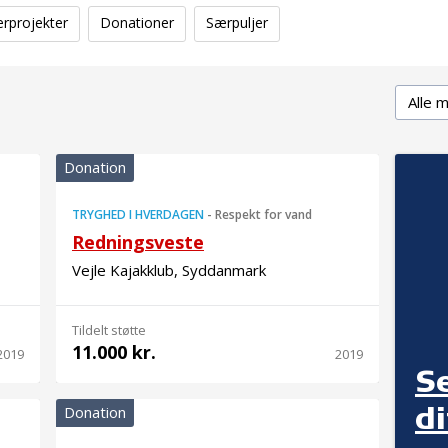
erprojekter
Donationer
Særpuljer
Delmål
Donation
TRYGHED I HVERDAGEN
-
Respekt for vand
Redningsveste
Vejle Kajakklub, Syddanmark
Tildelt støtte
11.000 kr.
2019
2019
S
d
Donation