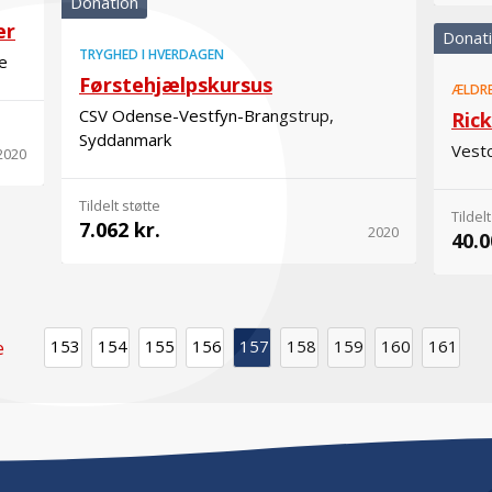
Donation
er
Donat
TRYGHED I HVERDAGEN
e
Førstehjælpskursus
ÆLDR
CSV Odense-Vestfyn-Brangstrup,
Ric
Syddanmark
Vestc
2020
Tildelt støtte
Tildelt
7.062 kr.
2020
40.0
153
154
155
156
157
158
159
160
161
e