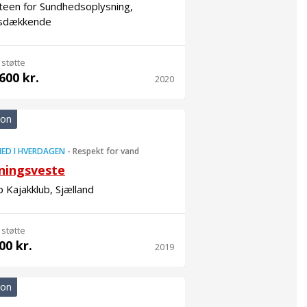
teen for Sundhedsoplysning,
sdækkende
 støtte
600 kr.
2020
ion
ED I HVERDAGEN
-
Respekt for vand
ningsveste
 Kajakklub, Sjælland
 støtte
00 kr.
2019
ion