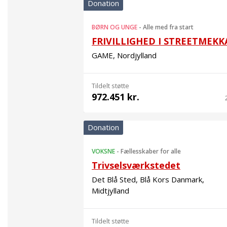
Donation
BØRN OG UNGE
-
Alle med fra start
FRIVILLIGHED I STREETMEKK
GAME, Nordjylland
Tildelt støtte
972.451 kr.
Donation
VOKSNE
-
Fællesskaber for alle
Trivselsværkstedet
Det Blå Sted, Blå Kors Danmark,
Midtjylland
Tildelt støtte