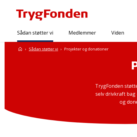
Sådan støtter vi
Medlemmer
Viden
Forside
Sådan støtter vi
Projekter og donationer
TrygFonden støtte
selv drivkraft bag
og done