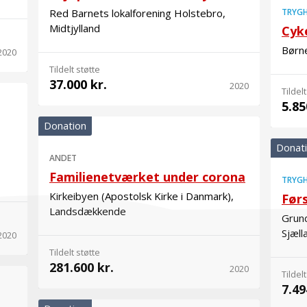
Red Barnets lokalforening Holstebro,
TRYGH
Midtjylland
Cyk
Børne
2020
Tildelt støtte
37.000 kr.
2020
Tildelt
5.85
Donation
Donat
ANDET
Familienetværket under corona
TRYGH
Kirkeibyen (Apostolsk Kirke i Danmark),
Før
Landsdækkende
Grund
Sjæll
2020
Tildelt støtte
281.600 kr.
2020
Tildelt
7.49