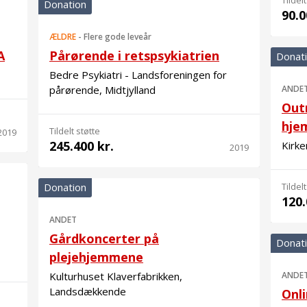
Tildelt
Donation
90.0
ÆLDRE
-
Flere gode leveår
A
Pårørende i retspsykiatrien
Donat
Bedre Psykiatri - Landsforeningen for
pårørende, Midtjylland
ANDE
Out
hje
Tildelt støtte
2019
245.400 kr.
Kirk
2019
Donation
Tildelt
120.
ANDET
Gårdkoncerter på
Donat
plejehjemmene
Kulturhuset Klaverfabrikken,
ANDE
Landsdækkende
Onl