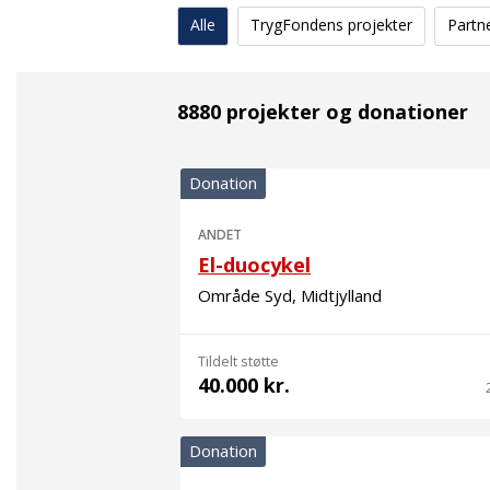
Alle
TrygFondens projekter
Partn
8880 projekter og donationer
Donation
ANDET
El-duocykel
Område Syd, Midtjylland
Tildelt støtte
40.000 kr.
Donation