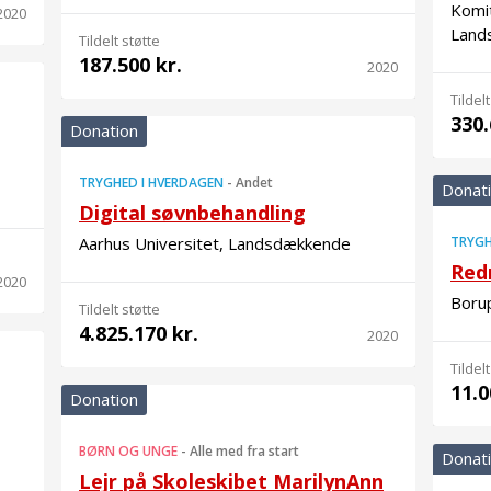
Komi
2020
Land
Tildelt støtte
187.500 kr.
2020
Tildelt
330.
Donation
TRYGHED I HVERDAGEN
-
Andet
Donat
Digital søvnbehandling
Aarhus Universitet, Landsdækkende
TRYGH
Red
2020
Borup
Tildelt støtte
4.825.170 kr.
2020
Tildelt
11.0
Donation
BØRN OG UNGE
-
Alle med fra start
Donat
Lejr på Skoleskibet MarilynAnn