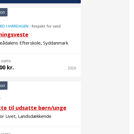
ion
ED I HVERDAGEN
-
Respekt for vand
ningsveste
eådalens Efterskole, Syddanmark
 støtte
00 kr.
2020
ion
T
te til udsatte børn/unge
for Livet, Landsdækkende