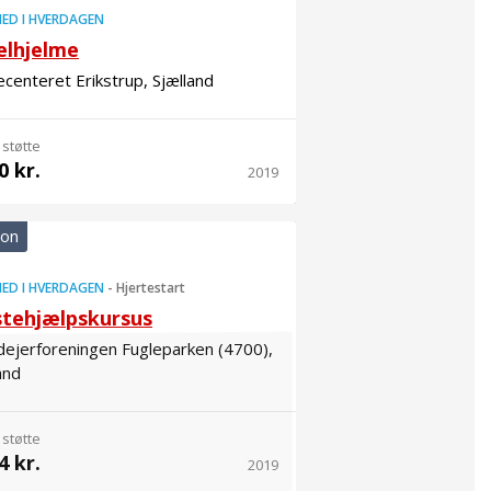
ED I HVERDAGEN
elhjelme
centeret Erikstrup, Sjælland
 støtte
0 kr.
2019
ion
ED I HVERDAGEN
-
Hjertestart
stehjælpskursus
ejerforeningen Fugleparken (4700),
and
 støtte
4 kr.
2019