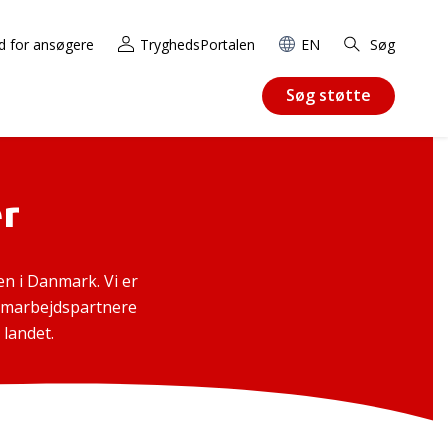
d for ansøgere
TryghedsPortalen
EN
Søg
Søg støtte
r
n i Danmark. Vi er
 samarbejdspartnere
 landet.