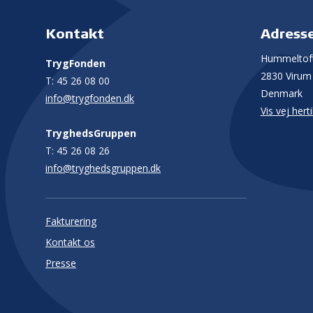
Kontakt
Adress
Hummeltoft
TrygFonden
2830 Virum
T:
45 26 08 00
Denmark
info@trygfonden.dk
Vis vej herti
TryghedsGruppen
T:
45 26 08 26
info@tryghedsgruppen.dk
Fakturering
Kontakt os
Presse