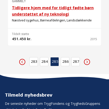
GAMMELT
Tidligere hjem med for tidligt fødte børn
understøttet af ny teknologi
Næstved sygehus, Børneafdelingen, Landsdækkende
Tildelt støtte
451.450 kr.
2015
283
284
285
286
287
Tilmeld nyhedsbrev
De seneste nyheder om TrygFondens og TryghedsGruppens