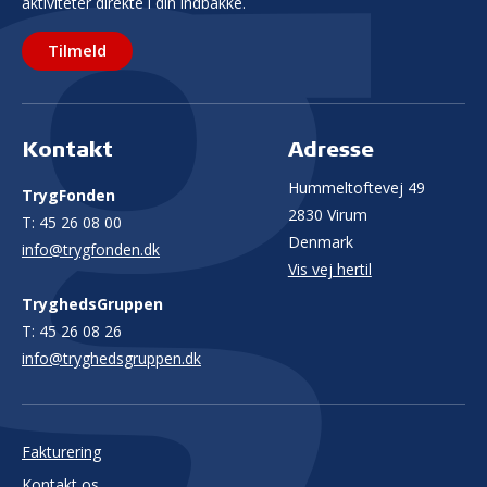
aktiviteter direkte i din indbakke.
Tilmeld
Kontakt
Adresse
Hummeltoftevej 49
TrygFonden
2830 Virum
T:
45 26 08 00
Denmark
info@trygfonden.dk
Vis vej hertil
TryghedsGruppen
T:
45 26 08 26
info@tryghedsgruppen.dk
Fakturering
Kontakt os