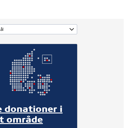
e donationer i
it område