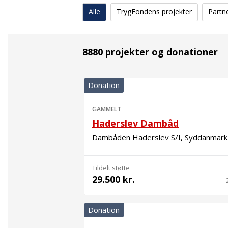
Alle
TrygFondens projekter
Partn
8880 projekter og donationer
Donation
GAMMELT
Haderslev Dambåd
Dambåden Haderslev S/I, Syddanmark
Tildelt støtte
29.500 kr.
Donation