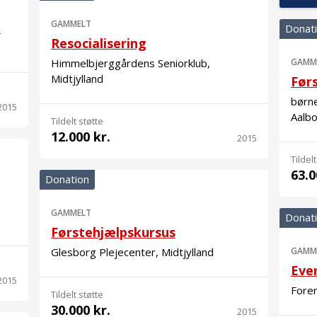
GAMMELT
t
Donat
Resocialisering
Himmelbjerggårdens Seniorklub,
GAMM
Midtjylland
Førs
børn
2015
Aalbo
Tildelt støtte
12.000 kr.
2015
Tildelt
63.0
Donation
GAMMELT
Donat
Førstehjælpskursus
Glesborg Plejecenter, Midtjylland
GAMM
Even
2015
Fore
Tildelt støtte
30.000 kr.
2015