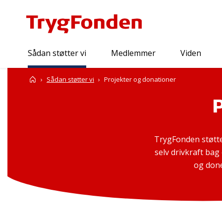
Sådan støtter vi
Medlemmer
Viden
Forside
Sådan støtter vi
Projekter og donationer
TrygFonden støtte
selv drivkraft bag
og done