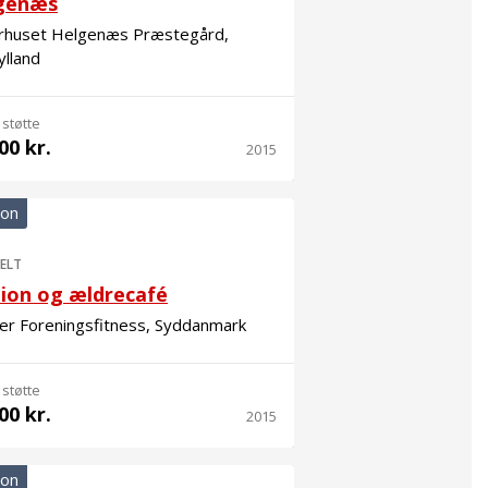
genæs
urhuset Helgenæs Præstegård,
ylland
 støtte
00 kr.
2015
ion
ELT
ion og ældrecafé
er Foreningsfitness, Syddanmark
 støtte
00 kr.
2015
ion