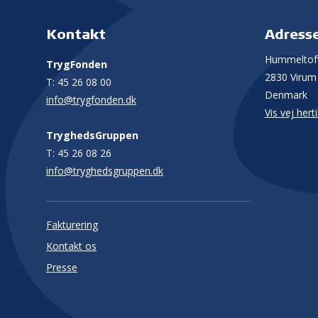
Kontakt
Adress
Hummeltoft
TrygFonden
2830 Virum
T:
45 26 08 00
Denmark
info@trygfonden.dk
Vis vej herti
TryghedsGruppen
T:
45 26 08 26
info@tryghedsgruppen.dk
Fakturering
Kontakt os
Presse