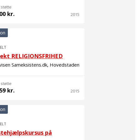
 støtte
00 kr.
2015
ion
ELT
jekt RELIGIONSFRIHED
visen Sameksistens.dk, Hovedstaden
 støtte
59 kr.
2015
ion
ELT
stehjælpskursus på