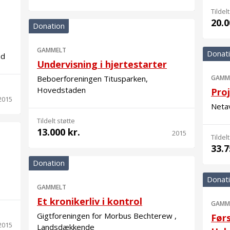
Tildelt
20.0
Donation
GAMMELT
Donat
nd
Undervisning i hjertestarter
Beboerforeningen Titusparken,
GAMM
Hovedstaden
Pro
2015
Neta
Tildelt støtte
13.000 kr.
2015
Tildelt
33.7
Donation
Donat
GAMMELT
Et kronikerliv i kontrol
GAMM
Gigtforeningen for Morbus Bechterew ,
Før
2015
Landsdækkende