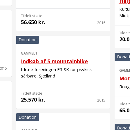
Hel
Kult
Midtj
Tildelt støtte
56.650 kr.
2016
Tildelt
20.0
Donation
GAMMELT
Donat
Indkøb af 5 mountainbike
2015
Idrætsforeningen FRISK for psykisk
GAMM
sårbare, Sjælland
Mot
Roag
Tildelt støtte
25.570 kr.
2015
Tildelt
65.0
Donation
Donat