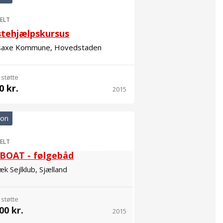
ELT
stehjælpskursus
saxe Kommune, Hovedstaden
 støtte
0 kr.
2015
ion
ELT
 BOAT - følgebåd
k Sejlklub, Sjælland
 støtte
00 kr.
2015