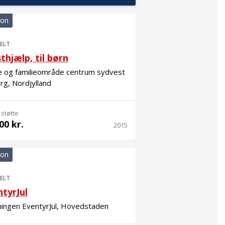
ion
ELT
thjælp, til børn
e og familieområde centrum sydvest
rg, Nordjylland
 støtte
00 kr.
2015
ion
ELT
tyrJul
ningen EventyrJul, Hovedstaden