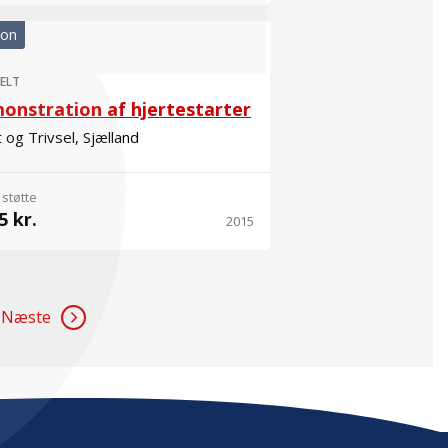
ion
ELT
onstration af hjertestarter
 og Trivsel, Sjælland
 støtte
5 kr.
2015
Næste