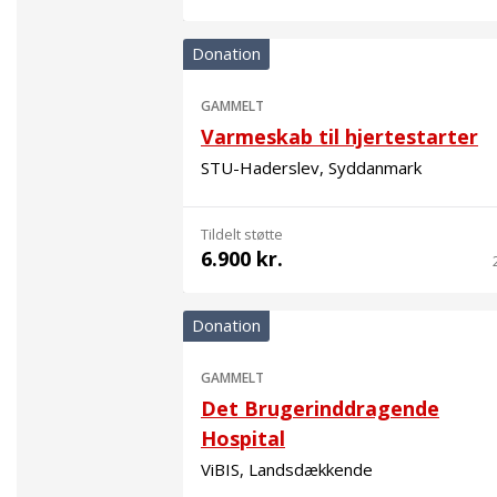
Donation
GAMMELT
Varmeskab til hjertestarter
STU-Haderslev, Syddanmark
Tildelt støtte
6.900 kr.
Donation
GAMMELT
Det Brugerinddragende
Hospital
ViBIS, Landsdækkende