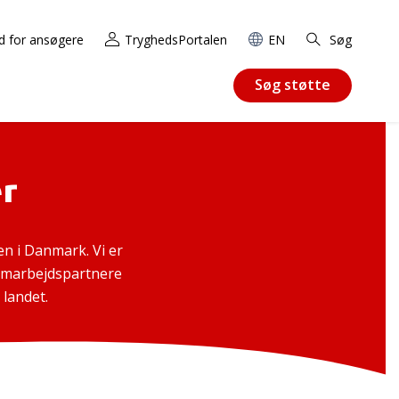
d for ansøgere
TryghedsPortalen
EN
Søg
Søg støtte
r
n i Danmark. Vi er
 samarbejdspartnere
 landet.