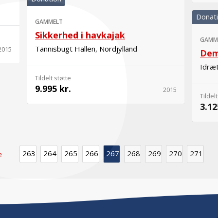
Donat
GAMMELT
Sikkerhed i havkajak
GAMM
Tannisbugt Hallen, Nordjylland
2015
Dem
Idræt
Tildelt støtte
9.995 kr.
2015
Tildelt
3.12
263
264
265
266
267
268
269
270
271
e