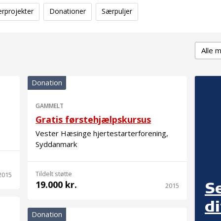
erprojekter
Donationer
Særpuljer
Delmål
Donation
GAMMELT
Gratis førstehjælpskursus
Vester Hæsinge hjertestarterforening,
Syddanmark
Tildelt støtte
2015
19.000 kr.
S
2015
d
Donation