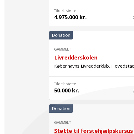
Tildelt støtte
4.975.000 kr.
Donation
GAMMELT
Livredderskolen
Københavns Livredderklub, Hovedsta
Tildelt støtte
50.000 kr.
Donation
GAMMELT
Støtte til førstehjælpskursus