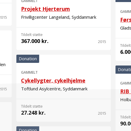
GAMMELT
Projekt Hjerterum
GAMM
Frivilligcenter Langeland, Syddanmark
2015
Før
Glad
Tildelt støtte
367.000 kr.
2015
Tildelt
6.00
Donation
den
Donat
GAMMELT
Cykellygter, cykelhjelme
GAMM
Toftlund Asylcentre, Syddanmark
2015
RIB
Holbæ
Tildelt støtte
27.248 kr.
2015
Tildelt
90.0
Donation