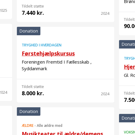
Brøn
Tildelt støtte
2025
7.440 kr.
2024
Tildelt
90.0
Donation
Donat
TRYGHED I HVERDAGEN
Førstehjælpskursus
TRYGH
Foreningen Fremtid I Fællesskab ,
Hje
Syddanmark
Gl. R
Tildelt støtte
2024
8.000 kr.
Tildelt
2024
7.50
Donation
Donat
ÆLDRE
-
Alle ældre med
VOKS
Musikteater til ældre/demens