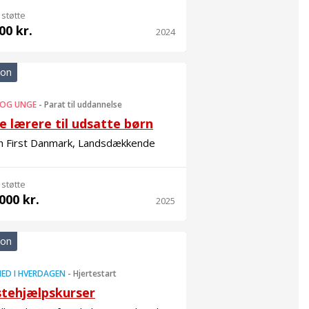
 støtte
00 kr.
2024
ion
 OG UNGE
-
Parat til uddannelse
 lærere til udsatte børn
h First Danmark, Landsdækkende
 støtte
000 kr.
2025
ion
ED I HVERDAGEN
-
Hjertestart
stehjælpskurser