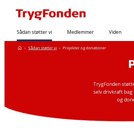
Sådan støtter vi
Medlemmer
Viden
Forside
Sådan støtter vi
Projekter og donationer
TrygFonden støtte
selv drivkraft bag
og done