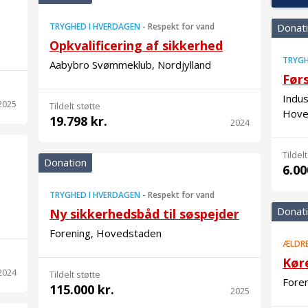
TRYGHED I HVERDAGEN
-
Respekt for vand
Donat
Opkvalificering af sikkerhed
TRYGH
Aabybro Svømmeklub, Nordjylland
Før
Indus
2025
Tildelt støtte
Hove
19.798 kr.
2024
Tildelt
Donation
6.00
TRYGHED I HVERDAGEN
-
Respekt for vand
Donat
Ny sikkerhedsbåd til søspejder
Forening, Hovedstaden
ÆLDR
Køre
2024
Tildelt støtte
Foren
115.000 kr.
2025