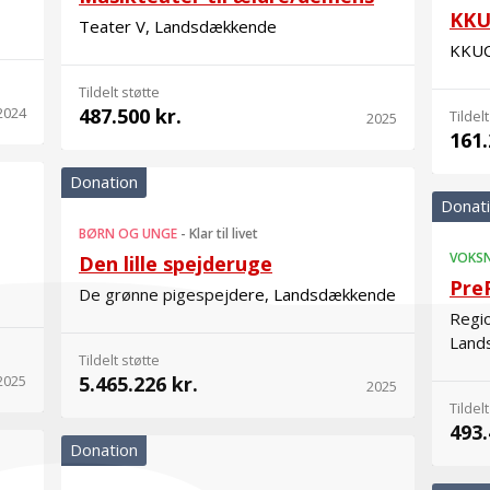
KKUC
Teater V, Landsdækkende
KKUC
Tildelt støtte
2024
487.500 kr.
Tildelt
2025
161.
Donation
Donat
BØRN OG UNGE
-
Klar til livet
VOKS
Den lille spejderuge
Pre
De grønne pigespejdere, Landsdækkende
Regio
Land
Tildelt støtte
2025
5.465.226 kr.
2025
Tildelt
493.
Donation