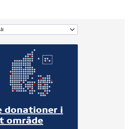
e donationer i
it område