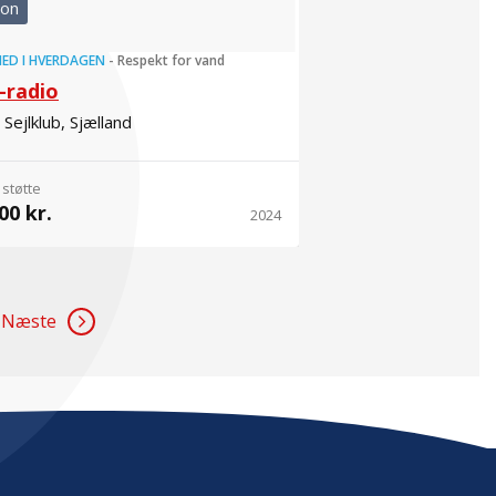
ion
ED I HVERDAGEN
-
Respekt for vand
-radio
Sejlklub, Sjælland
 støtte
00 kr.
2024
Næste