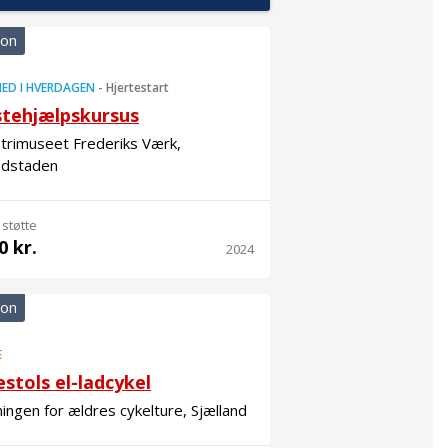
ion
ED I HVERDAGEN
-
Hjertestart
stehjælpskursus
trimuseet Frederiks Værk,
dstaden
 støtte
0 kr.
2024
ion
E
stols el-ladcykel
ingen for ældres cykelture, Sjælland