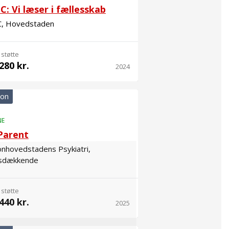
: Vi læser i fællesskab
, Hovedstaden
 støtte
280 kr.
2024
ion
NE
Parent
nhovedstadens Psykiatri,
sdækkende
 støtte
440 kr.
2025