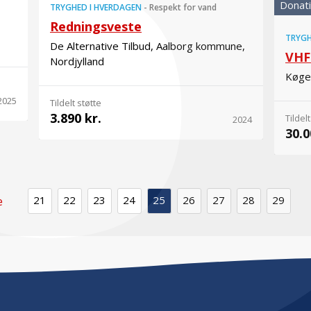
Donat
TRYGHED I HVERDAGEN
-
Respekt for vand
Redningsveste
TRYGH
De Alternative Tilbud, Aalborg kommune,
VHF
Nordjylland
Køge 
2025
Tildelt støtte
3.890 kr.
Tildelt
2024
30.0
21
22
23
24
25
26
27
28
29
e