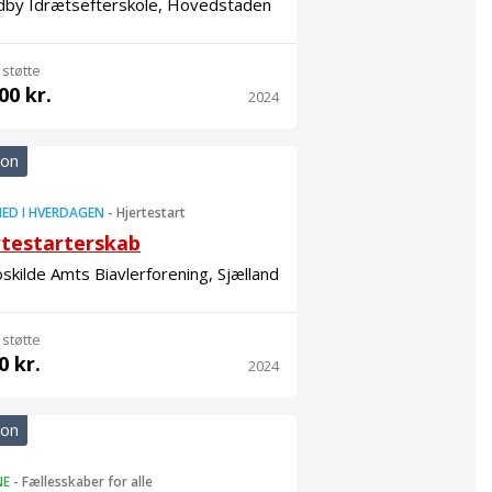
dby Idrætsefterskole, Hovedstaden
 støtte
00 kr.
2024
ion
ED I HVERDAGEN
-
Hjertestart
rtestarterskab
oskilde Amts Biavlerforening, Sjælland
 støtte
0 kr.
2024
ion
NE
-
Fællesskaber for alle