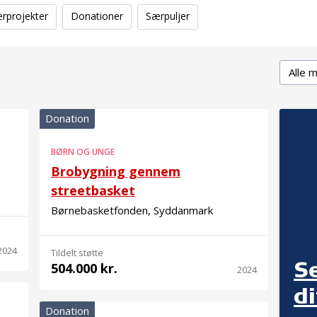
erprojekter
Donationer
Særpuljer
Delmål
Donation
BØRN OG UNGE
Brobygning gennem
streetbasket
Børnebasketfonden, Syddanmark
2024
Tildelt støtte
S
504.000 kr.
2024
d
Donation