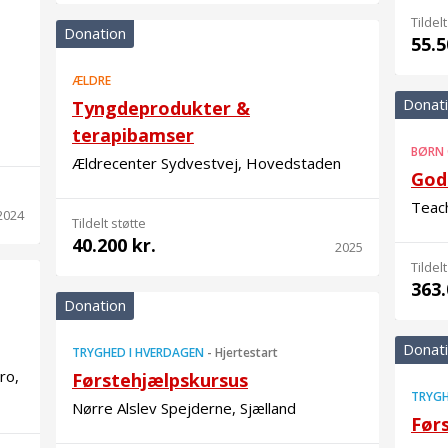
Tildelt
Donation
55.5
ÆLDRE
Donat
Tyngdeprodukter &
terapibamser
BØRN
Ældrecenter Sydvestvej, Hovedstaden
Gode
Teac
2024
Tildelt støtte
40.200 kr.
2025
Tildelt
363.
Donation
Donat
TRYGHED I HVERDAGEN
-
Hjertestart
ro,
Førstehjælpskursus
TRYGH
Nørre Alslev Spejderne, Sjælland
Før