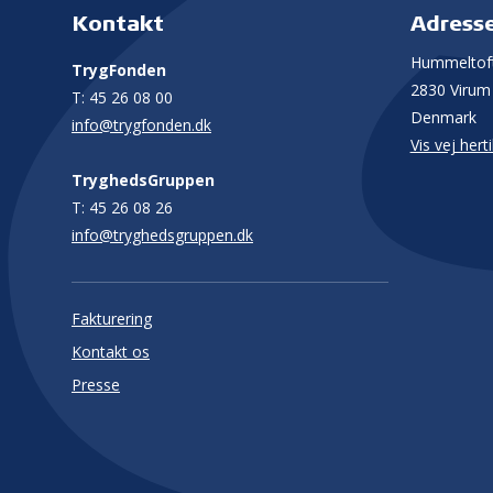
Kontakt
Adress
Hummeltoft
TrygFonden
2830 Virum
T:
45 26 08 00
Denmark
info@trygfonden.dk
Vis vej herti
TryghedsGruppen
T:
45 26 08 26
info@tryghedsgruppen.dk
Fakturering
Kontakt os
Presse