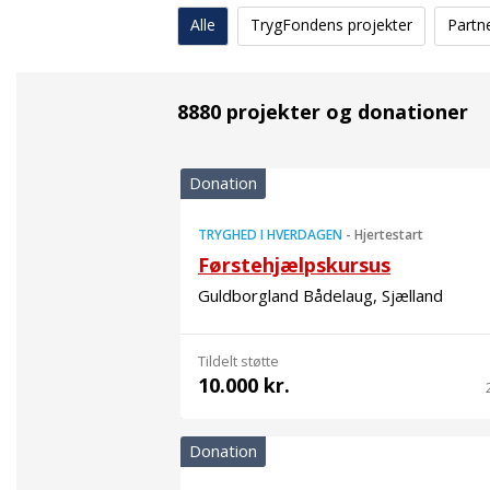
Alle
TrygFondens projekter
Partn
8880 projekter og donationer
Donation
TRYGHED I HVERDAGEN
-
Hjertestart
Førstehjælpskursus
Guldborgland Bådelaug, Sjælland
Tildelt støtte
10.000 kr.
Donation