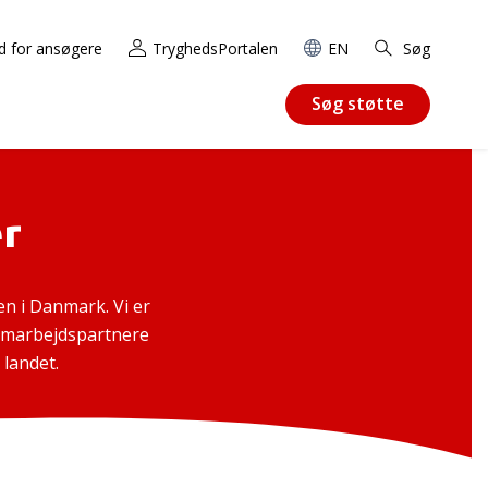
d for ansøgere
TryghedsPortalen
EN
Søg
Søg støtte
r
n i Danmark. Vi er
 samarbejdspartnere
 landet.