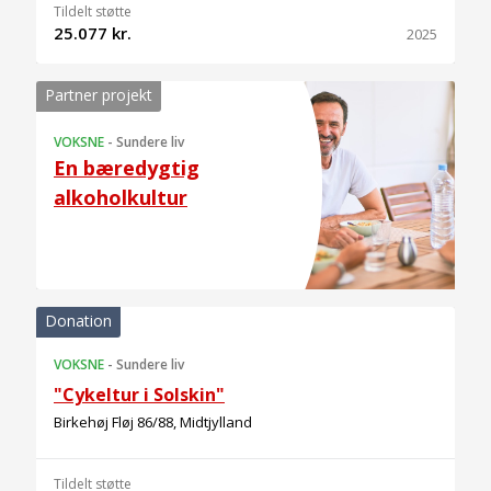
Tildelt støtte
25.077 kr.
2025
Partner projekt
VOKSNE
-
Sundere liv
En bæredygtig
alkoholkultur
Donation
VOKSNE
-
Sundere liv
"Cykeltur i Solskin"
Birkehøj Fløj 86/88, Midtjylland
Tildelt støtte