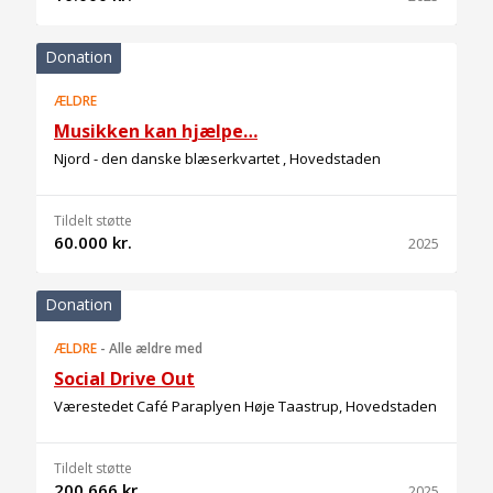
Donation
ÆLDRE
Musikken kan hjælpe…
Njord - den danske blæserkvartet , Hovedstaden
Tildelt støtte
60.000 kr.
2025
Donation
ÆLDRE
-
Alle ældre med
Social Drive Out
Værestedet Café Paraplyen Høje Taastrup, Hovedstaden
Tildelt støtte
200.666 kr.
2025