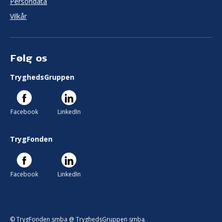
Persondata
Vilkår
Følg os
TryghedsGruppen
Facebook
LinkedIn
TrygFonden
Facebook
LinkedIn
© TrygFonden smba @ TryghedsGruppen smba.