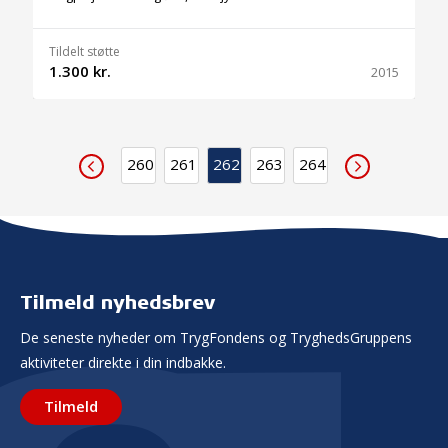
Tildelt støtte
1.300 kr.
2015
260
261
262
263
264
Tilmeld nyhedsbrev
De seneste nyheder om TrygFondens og TryghedsGruppens
aktiviteter direkte i din indbakke.
Tilmeld