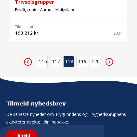
Trivselsgrupper
Frivilligcenter Aarhus, Midtjylland
Tildelt støtte
193.212 kr.
2021
116
117
118
119
120
Tilmeld nyhedsbrev
De seneste nyheder om TrygFondens og TryghedsGruppens
aktiviteter direkte i din indbakke.
Tilmeld