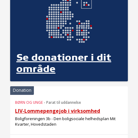
Se donationer i dit
område
Donation
BØRN OG UNGE
-
Parat til uddannelse
LIV-Lommepengejob i virksomhed
Boligforeningen 3b - Den boligsociale helhedsplan Mit
Kvarter, Hovedstaden