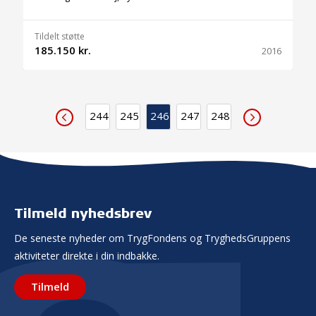
Tildelt støtte
185.150 kr.
2016
244
245
246
247
248
Tilmeld nyhedsbrev
De seneste nyheder om TrygFondens og TryghedsGruppens
aktiviteter direkte i din indbakke.
Tilmeld