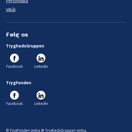
Persondata
Vilkår
Følg os
TryghedsGruppen
Facebook
LinkedIn
TrygFonden
Facebook
LinkedIn
© TrygFonden smba @ TryghedsGruppen smba.