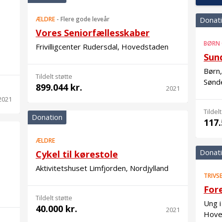
ÆLDRE
-
Flere gode leveår
Donat
Vores Seniorfællesskaber
BØRN
Frivilligcenter Rudersdal, Hovedstaden
Sun
Børn,
Tildelt støtte
Sønd
899.044 kr.
2021
2021
Tildelt
Donation
117.
ÆLDRE
Donat
Cykel til kørestole
Aktivitetshuset Limfjorden, Nordjylland
TRIVS
For
Tildelt støtte
Ung 
40.000 kr.
2021
Hove