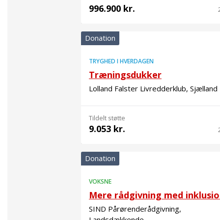
996.900 kr.
Donation
TRYGHED I HVERDAGEN
Træningsdukker
Lolland Falster Livredderklub, Sjælland
Tildelt støtte
9.053 kr.
Donation
VOKSNE
Mere rådgivning med inklusi
SIND Pårørenderådgivning,
Landsdækkende