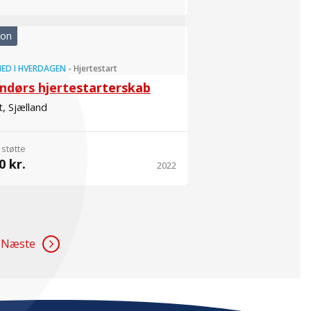
ion
ED I HVERDAGEN
-
Hjertestart
ndørs hjertestarterskab
t, Sjælland
 støtte
0 kr.
2022
Næste