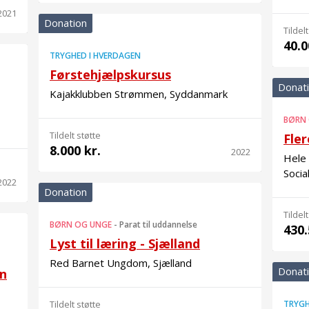
2021
Donation
Tildelt
40.0
TRYGHED I HVERDAGEN
Førstehjælpskursus
Donat
Kajakklubben Strømmen, Syddanmark
BØRN
Tildelt støtte
Fler
8.000 kr.
2022
Hele
Socia
2022
Donation
Tildelt
BØRN OG UNGE
-
Parat til uddannelse
430.
Lyst til læring - Sjælland
Red Barnet Ungdom, Sjælland
Donat
on
Tildelt støtte
TRYGH