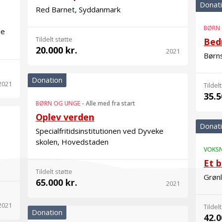
Donat
Red Barnet, Syddanmark
BØRN
ge
Tildelt støtte
Bedr
20.000 kr.
2021
Børn
Donation
2021
Tildelt
35.5
BØRN OG UNGE
-
Alle med fra start
Oplev verden
Donat
Specialfritidsinstitutionen ved Dyveke
skolen, Hovedstaden
VOKS
Et b
Tildelt støtte
Grøn
65.000 kr.
2021
2021
Tildelt
Donation
42.0