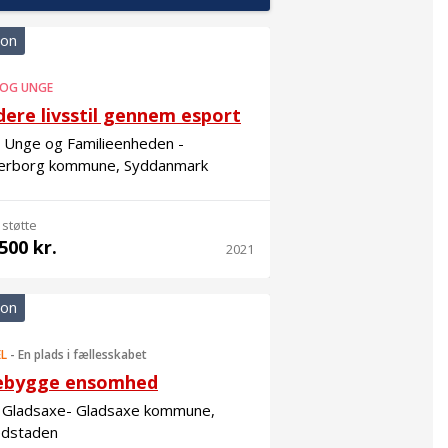
ion
 OG UNGE
dere livsstil gennem esport
 Unge og Familieenheden -
erborg kommune, Syddanmark
 støtte
500 kr.
2021
ion
EL
-
En plads i fællesskabet
ebygge ensomhed
i Gladsaxe- Gladsaxe kommune,
dstaden