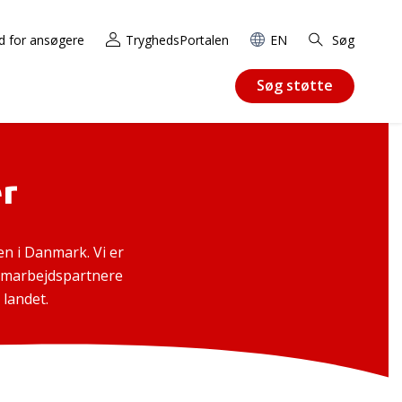
d for ansøgere
TryghedsPortalen
EN
Søg
Søg støtte
r
n i Danmark. Vi er
 samarbejdspartnere
 landet.