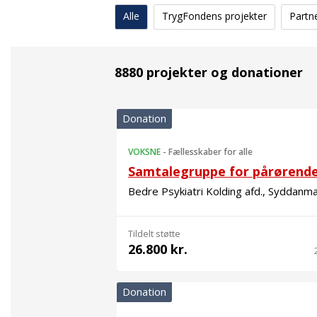
Alle
TrygFondens projekter
Partn
8880 projekter og donationer
Donation
VOKSNE
-
Fællesskaber for alle
Samtalegruppe for pårørend
Bedre Psykiatri Kolding afd., Syddanm
Tildelt støtte
26.800 kr.
Donation