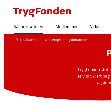
Sådan støtter vi
Medlemmer
Viden
Forside
Sådan støtter vi
Projekter og donationer
TrygFonden støtte
selv drivkraft bag
og done