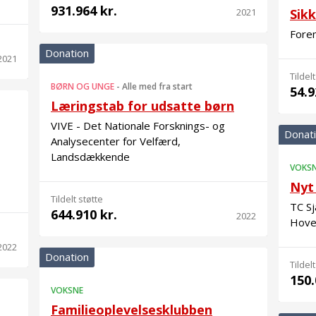
931.964 kr.
2021
Sik
Foren
Donation
2021
Tildelt
BØRN OG UNGE
-
Alle med fra start
54.9
Læringstab for udsatte børn
VIVE - Det Nationale Forsknings- og
Donat
Analysecenter for Velfærd,
Landsdækkende
VOKS
Nyt 
Tildelt støtte
TC Sj
644.910 kr.
2022
Hove
2022
Donation
Tildelt
150.
VOKSNE
Familieoplevelsesklubben