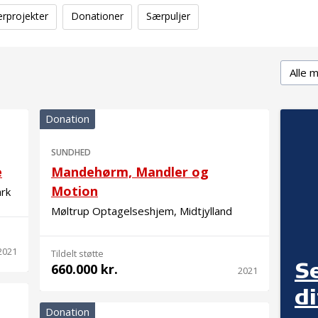
erprojekter
Donationer
Særpuljer
Delmål
Donation
SUNDHED
e
Mandehørm, Mandler og
Motion
ark
Møltrup Optagelseshjem, Midtjylland
2021
Tildelt støtte
S
660.000 kr.
2021
d
Donation