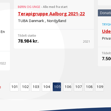
BØRN OG UNGE
-
Alle med fra start
Donat
Terapigruppe Aalborg 2021-22
TUBA Danmark , Nordjylland
TRYGH
Ude
 En
Tildelt støtte
Priva
78.984 kr.
2021
Tildelt
7.50
2022
101
102
103
104
105
106
107
108
109
e