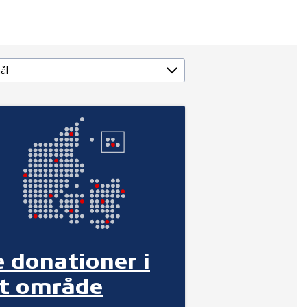
e donationer i
it område