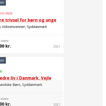
ion
 OG UNGE
e trivsel for børn og unge
s Voksenvenner, Syddanmark
 støtte
00 kr.
2021
ion
NE
edre liv i Danmark, Vejle
landske Børn, Syddanmark
 støtte
00 kr.
2021