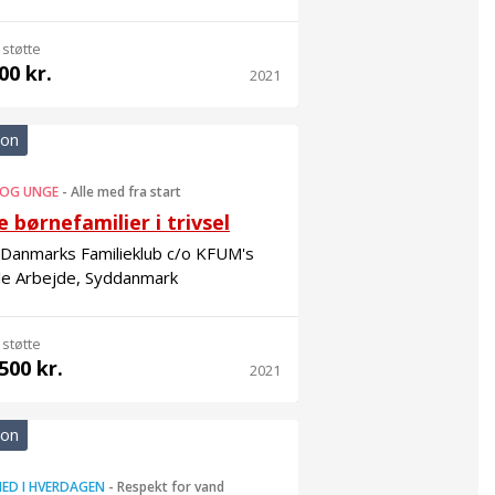
 støtte
00 kr.
2021
ion
 OG UNGE
-
Alle med fra start
e børnefamilier i trivsel
 Danmarks Familieklub c/o KFUM's
le Arbejde, Syddanmark
 støtte
500 kr.
2021
ion
ED I HVERDAGEN
-
Respekt for vand