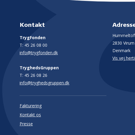
Kontakt
Adress
Hummeltoft
TrygFonden
2830 Virum
T:
45 26 08 00
Denmark
info@trygfonden.dk
Vis vej herti
TryghedsGruppen
T:
45 26 08 26
info@tryghedsgruppen.dk
Fakturering
Kontakt os
Presse