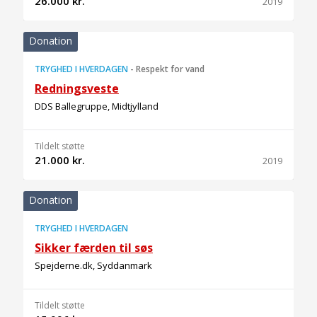
26.000 kr.
2019
Donation
TRYGHED I HVERDAGEN
-
Respekt for vand
Redningsveste
DDS Ballegruppe, Midtjylland
Tildelt støtte
21.000 kr.
2019
Donation
TRYGHED I HVERDAGEN
Sikker færden til søs
Spejderne.dk, Syddanmark
Tildelt støtte