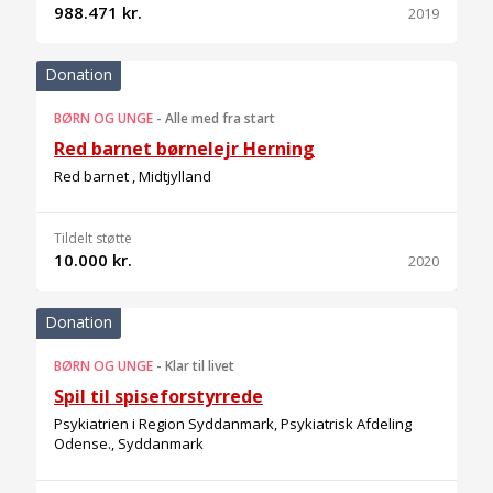
988.471 kr.
2019
Donation
BØRN OG UNGE
-
Alle med fra start
Red barnet børnelejr Herning
Red barnet , Midtjylland
Tildelt støtte
10.000 kr.
2020
Donation
BØRN OG UNGE
-
Klar til livet
Spil til spiseforstyrrede
Psykiatrien i Region Syddanmark, Psykiatrisk Afdeling
Odense., Syddanmark