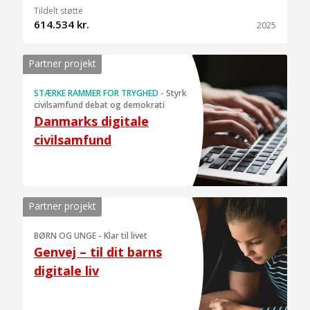
Tildelt støtte
614.534 kr.
2025
Partner projekt
STÆRKE RAMMER FOR TRYGHED
-
Styrk
civilsamfund debat og demokrati
Danmarks digitale
civilsamfund
Partner projekt
BØRN OG UNGE
-
Klar til livet
Genvej – til dit barns
digitale liv