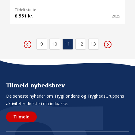
Tildelt støtte
8.551 kr.
2025
9
10
11
12
13
Tilmeld nyhedsbrev
De seneste nyheder om TrygFondens og TryghedsGruppens
aktiviteter direkte i din indbakke.
Tilmeld