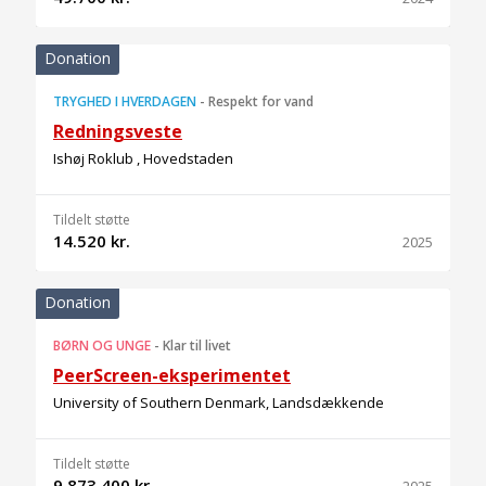
Donation
TRYGHED I HVERDAGEN
-
Respekt for vand
Redningsveste
Ishøj Roklub , Hovedstaden
Tildelt støtte
14.520 kr.
2025
Donation
BØRN OG UNGE
-
Klar til livet
PeerScreen-eksperimentet
University of Southern Denmark, Landsdækkende
Tildelt støtte
9.873.400 kr.