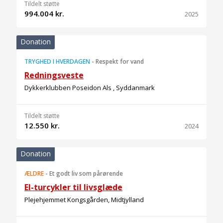
Tildelt støtte
994.004 kr.
2025
Donation
TRYGHED I HVERDAGEN
-
Respekt for vand
Redningsveste
Dykkerklubben Poseidon Als , Syddanmark
Tildelt støtte
12.550 kr.
2024
Donation
ÆLDRE
-
Et godt liv som pårørende
El-turcykler til livsglæde
Plejehjemmet Kongsgården, Midtjylland