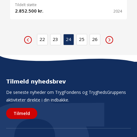
Tildelt støtte
2.852.500 kr.
2024
22
23
24
25
26
Tilmeld nyhedsbrev
De seneste nyheder om TrygFondens og TryghedsGruppens
aktiviteter direkte i din indbakke.
Tilmeld