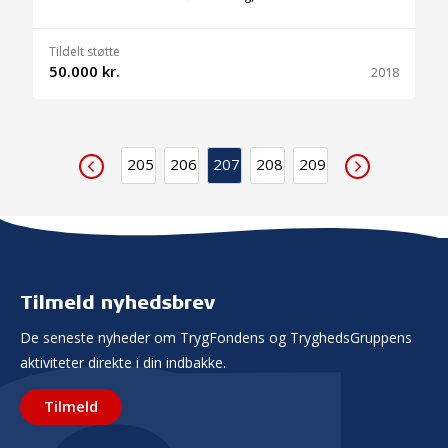
Tildelt støtte
50.000 kr.
2018
205
206
207
208
209
Tilmeld nyhedsbrev
De seneste nyheder om TrygFondens og TryghedsGruppens
aktiviteter direkte i din indbakke.
Tilmeld