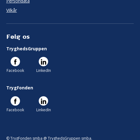
Persondata
Vilkår
Følg os
TryghedsGruppen
Facebook
LinkedIn
TrygFonden
Facebook
LinkedIn
© TrygFonden smba @ TryghedsGruppen smba.