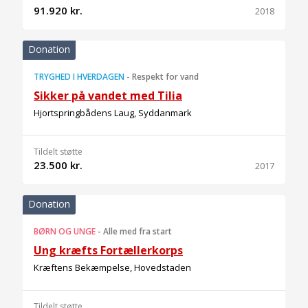
91.920 kr.
2018
Donation
TRYGHED I HVERDAGEN
-
Respekt for vand
Sikker på vandet med Tilia
Hjortspringbådens Laug, Syddanmark
Tildelt støtte
23.500 kr.
2017
Donation
BØRN OG UNGE
-
Alle med fra start
Ung kræfts Fortællerkorps
Kræftens Bekæmpelse, Hovedstaden
Tildelt støtte