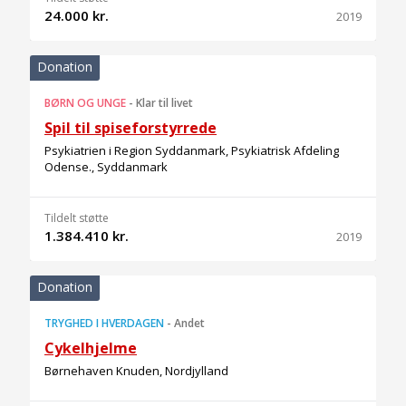
24.000 kr.
2019
Donation
BØRN OG UNGE
-
Klar til livet
Spil til spiseforstyrrede
Psykiatrien i Region Syddanmark, Psykiatrisk Afdeling
Odense., Syddanmark
Tildelt støtte
1.384.410 kr.
2019
Donation
TRYGHED I HVERDAGEN
-
Andet
Cykelhjelme
Børnehaven Knuden, Nordjylland