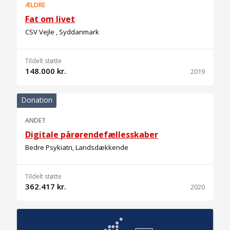
ÆLDRE
Fat om livet
CSV Vejle , Syddanmark
Tildelt støtte
148.000 kr.
2019
Donation
ANDET
Digitale pårørendefællesskaber
Bedre Psykiatri, Landsdækkende
Tildelt støtte
362.417 kr.
2020