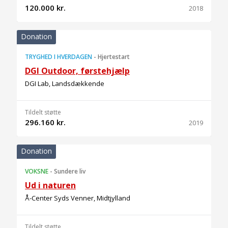
120.000 kr.
2018
Donation
TRYGHED I HVERDAGEN
-
Hjertestart
DGI Outdoor, førstehjælp
DGI Lab, Landsdækkende
Tildelt støtte
296.160 kr.
2019
Donation
VOKSNE
-
Sundere liv
Ud i naturen
Å-Center Syds Venner, Midtjylland
Tildelt støtte